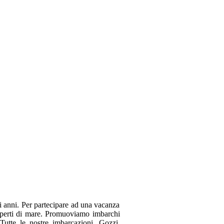
ti anni. Per partecipare ad una vacanza
sperti di mare. Promuoviamo imbarchi
 Tutte le nostre imbarcazioni, Gozzi,