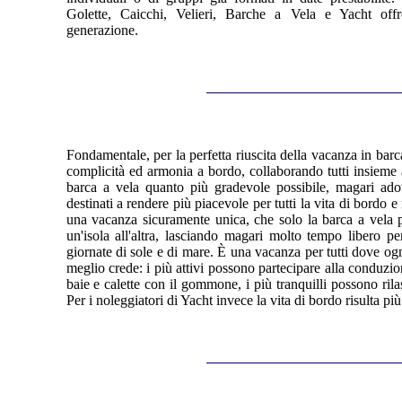
Golette, Caicchi, Velieri, Barche a Vela e Yacht of
generazione.
Fondamentale, per la perfetta riuscita della vacanza in barc
complicità ed armonia a bordo, collaborando tutti insieme 
barca a vela quanto più gradevole possibile, magari ado
destinati a rendere più piacevole per tutti la vita di bordo
una vacanza sicuramente unica, che solo la barca a vela p
un'isola all'altra, lasciando magari molto tempo libero pe
giornate di sole e di mare. È una vacanza per tutti dove og
meglio crede: i più attivi possono partecipare alla conduzio
baie e calette con il gommone, i più tranquilli possono ril
Per i noleggiatori di Yacht invece la vita di bordo risulta pi