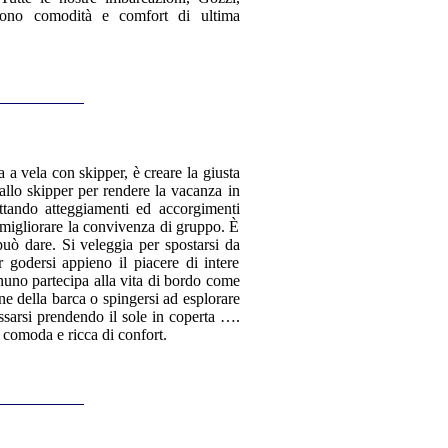
frono comodità e comfort di ultima
a a vela con skipper, è creare la giusta
allo skipper per rendere la vacanza in
ttando atteggiamenti ed accorgimenti
 e migliorare la convivenza di gruppo. È
uò dare. Si veleggia per spostarsi da
r godersi appieno il piacere di intere
nuno partecipa alla vita di bordo come
ne della barca o spingersi ad esplorare
assarsi prendendo il sole in coperta ….
ù comoda e ricca di confort.