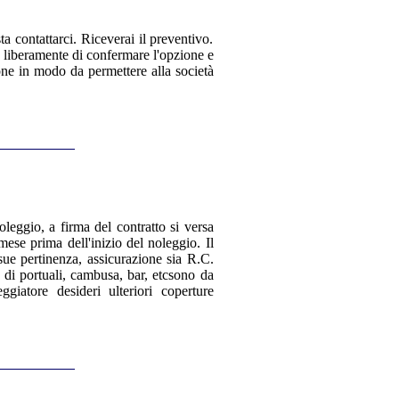
a contattarci. Riceverai il preventivo.
e liberamente di confermare l'opzione e
ione in modo da permettere alla società
oleggio, a firma del contratto si versa
mese prima dell'inizio del noleggio. Il
sue pertinenza, assicurazione sia R.C.
 di portuali, cambusa, bar, etcsono da
ggiatore desideri ulteriori coperture