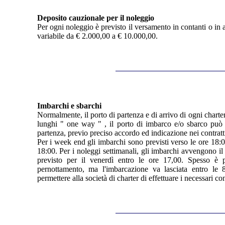
Deposito cauzionale per il noleggio
Per ogni noleggio è previsto il versamento in contanti o in 
variabile da € 2.000,00 a € 10.000,00.
Imbarchi e sbarchi
Normalmente, il porto di partenza e di arrivo di ogni charter
lunghi " one way " , il porto di imbarco e/o sbarco può 
partenza, previo preciso accordo ed indicazione nei contratti
Per i week end gli imbarchi sono previsti verso le ore 18:0
18:00. Per i noleggi settimanali, gli imbarchi avvengono il 
previsto per il venerdì entro le ore 17,00. Spesso è po
pernottamento, ma l'imbarcazione va lasciata entro le 
permettere alla società di charter di effettuare i necessari con