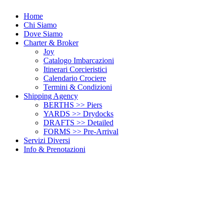
Home
Chi Siamo
Dove Siamo
Charter & Broker
Joy
Catalogo Imbarcazioni
Itinerari Corcieristici
Calendario Crociere
Termini & Condizioni
Shipping Agency
BERTHS >> Piers
YARDS >> Drydocks
DRAFTS >> Detailed
FORMS >> Pre-Arrival
Servizi Diversi
Info & Prenotazioni