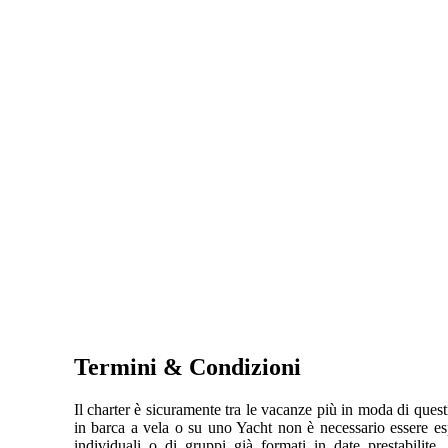
Termini & Condizioni
Il charter è sicuramente tra le vacanze più in moda di ques
in barca a vela o su uno Yacht non è necessario essere e
individuali o di gruppi già formati in date prestabilite.