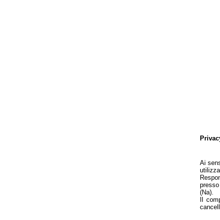
Privac
Ai sens
utiliz
Respons
presso
(Na).
Il comp
cancell