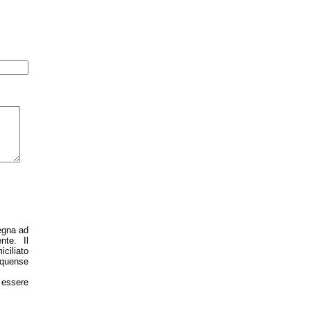
pegna ad
nte. Il
iciliato
Equense
d essere