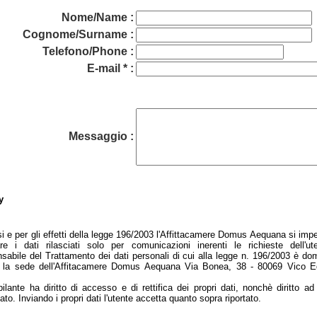
Nome/Name :
Cognome/Surname :
Telefono/Phone :
E-mail * :
Messaggio :
y
i e per gli effetti della legge 196/2003 l'Affittacamere Domus Aequana si im
zare i dati rilasciati solo per comunicazioni inerenti le richieste dell'ute
abile del Trattamento dei dati personali di cui alla legge n. 196/2003 è dom
 la sede dell'Affitacamere Domus Aequana Via Bonea, 38 - 80069 Vico 
ilante ha diritto di accesso e di rettifica dei propri dati, nonchè diritto a
ato. Inviando i propri dati l'utente accetta quanto sopra riportato.